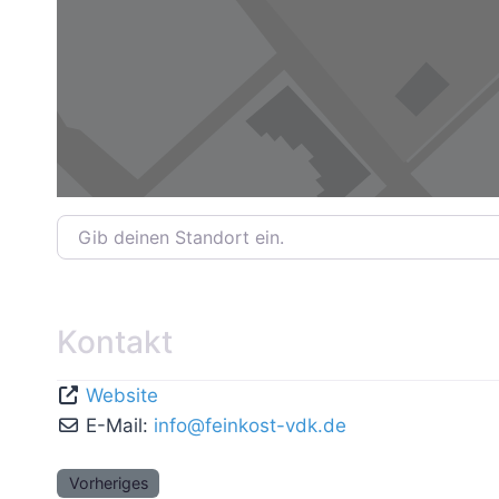
Gib deinen Standort ein.
Kontakt
Website
E-Mail:
info
@
feinkost-vdk.de
Vorheriges