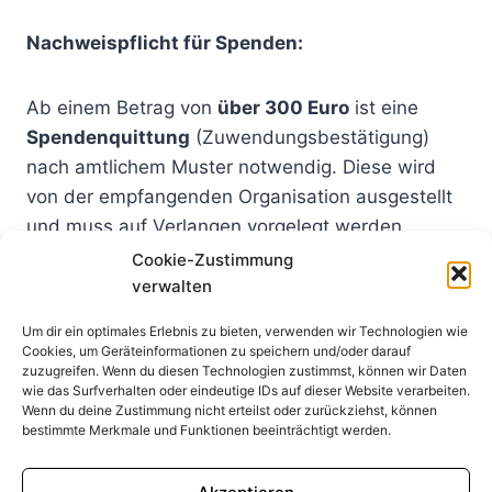
Nachweispflicht für Spenden:
Ab einem Betrag von
über 300 Euro
ist eine
Spendenquittung
(Zuwendungsbestätigung)
nach amtlichem Muster notwendig. Diese wird
von der empfangenden Organisation ausgestellt
und muss auf Verlangen vorgelegt werden.
Cookie-Zustimmung
verwalten
Für Spenden bis
300 Euro
(seit 2021, früher 200
Euro) reicht ein vereinfachter Nachweis, wie ein
Um dir ein optimales Erlebnis zu bieten, verwenden wir Technologien wie
Kontoauszug oder ein Ausdruck vom Online-
Cookies, um Geräteinformationen zu speichern und/oder darauf
zuzugreifen. Wenn du diesen Technologien zustimmst, können wir Daten
Banking. Dies muss allerdings nicht direkt der
wie das Surfverhalten oder eindeutige IDs auf dieser Website verarbeiten.
Steuererklärung beigelegt werden, sondern
Wenn du deine Zustimmung nicht erteilst oder zurückziehst, können
bestimmte Merkmale und Funktionen beeinträchtigt werden.
aufbewahrt werden, da das Finanzamt diese
Belege nachträglich anfordern kann.