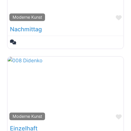
Fav
Moderne Kunst
Nachmittag
Fav
Moderne Kunst
Einzelhaft