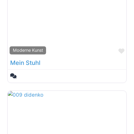
Fav
Moderne Kunst
Mein Stuhl