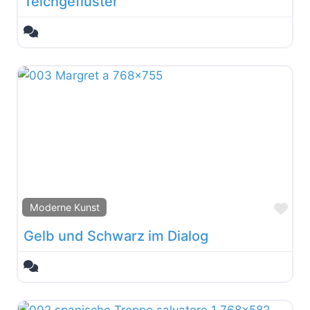
Teichgeflüster
Fav
Moderne Kunst
Gelb und Schwarz im Dialog