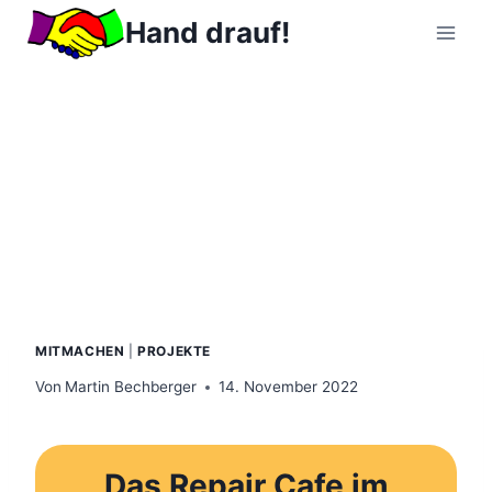
Zum
Hand drauf!
Inhalt
springen
MITMACHEN
|
PROJEKTE
Von
Martin Bechberger
14. November 2022
Das Repair Cafe im